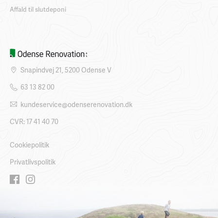
Affald til slutdeponi
Snapindvej 21, 5200 Odense V
63 13 82 00
kundeservice@odenserenovation.dk
CVR: 17 41 40 70
Cookiepolitik
Privatlivspolitik