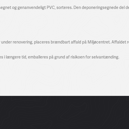
segnet og genanvendeligt PVC, sorteres. Den deponeringsegnede del d
r under renovering, placeres brændbart affald på Miljøcentret. Affaldet 
s i længere tid, emballeres på grund af risikoen for selvantænding.