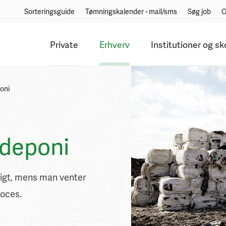
Sorteringsguide
Tømningskalender - mail/sms
Søg job
O
Private
Erhverv
Institutioner og sk
poni
t deponi
digt, mens man venter
roces.