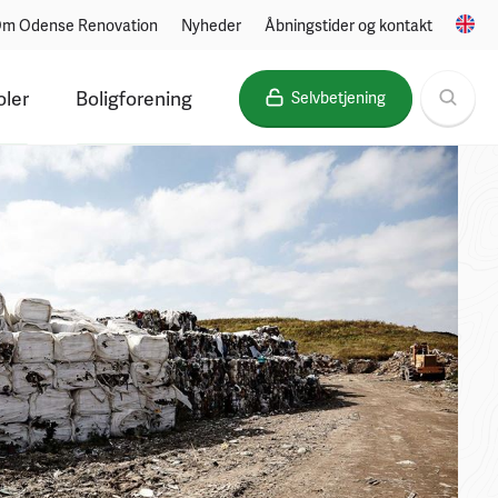
m Odense Renovation
Nyheder
Åbningstider og kontakt
oler
Boligforening
Selvbetjening