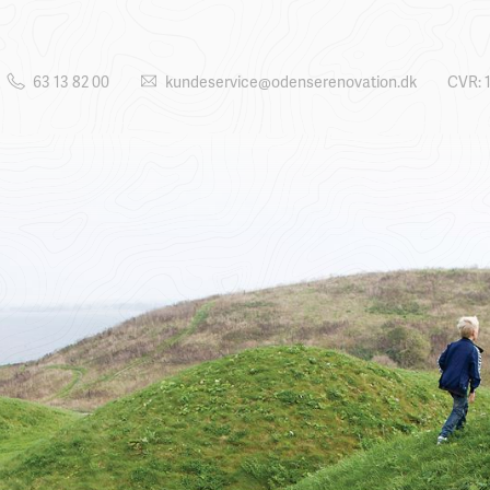
63 13 82 00
kundeservice@odenserenovation.dk
CVR: 1