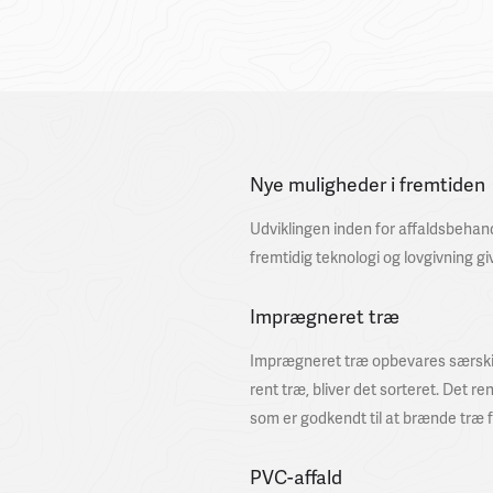
Nye muligheder i fremtiden
Udviklingen inden for affaldsbehand
fremtidig teknologi og lovgivning gi
Imprægneret træ
Imprægneret træ opbevares særskil
rent træ, bliver det sorteret. Det
som er godkendt til at brænde træ 
PVC-affald