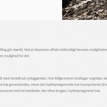
ling går stærkt. Ved at deponere affald midlertidigt bevares muligheden
ver mulighed for det.
t med henblik på nyttiggørelse. Hvis Miljøcentret modtager vognlæs, d
 rene træ genanvendes, mens det trykimprægnerede træ transporteres til 
forurenet med de kemikaler, der oftes bruges i trykimprægneret træ.