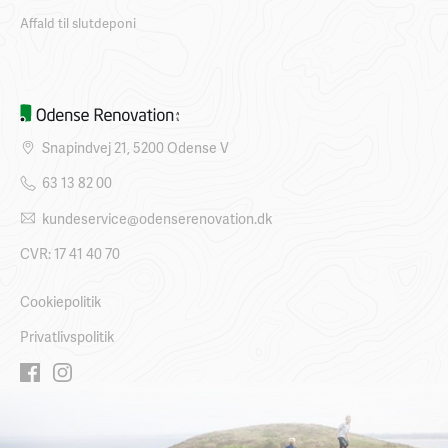
Affald til slutdeponi
Snapindvej 21, 5200 Odense V
63 13 82 00
kundeservice@odenserenovation.dk
CVR: 17 41 40 70
Cookiepolitik
Privatlivspolitik