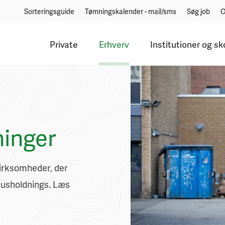
Sorteringsguide
Tømningskalender - mail/sms
Søg job
O
Private
Erhverv
Institutioner og sk
ninger
virksomheder, der
 husholdnings. Læs