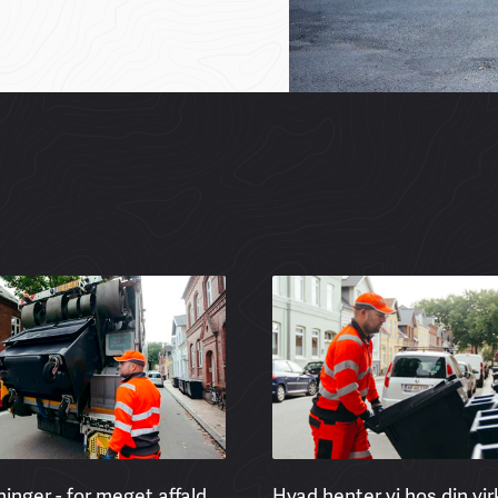
inger - for meget affald
Hvad henter vi hos din v