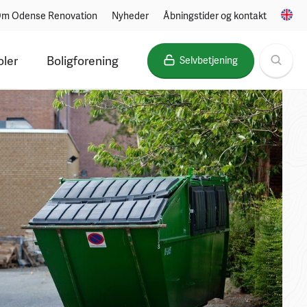
m Odense Renovation
Nyheder
Åbningstider og kontakt
oler
Boligforening
Selvbetjening