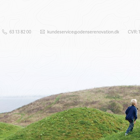
63 13 82 00
kundeservice@odenserenovation.dk
CVR: 1