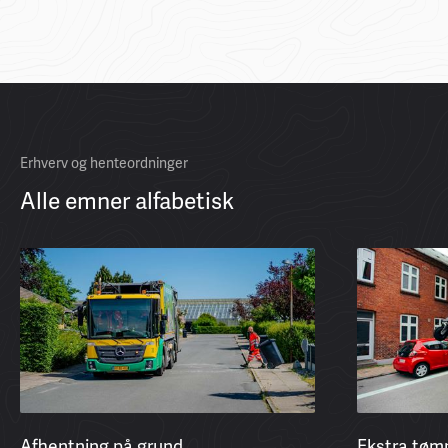
Erhverv og henteordninger
Alle emner alfabetisk
Afhentning på grund
Ekstra tømn