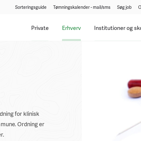
Sorteringsguide
Tømningskalender - mail/sms
Søg job
O
Private
Erhverv
Institutioner og sk
ing for klinisk
mmune. Ordning er
r.