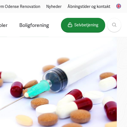
m Odense Renovation
Nyheder
Åbningstider og kontakt
oler
Boligforening
Selvbetjening