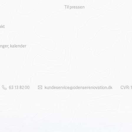
Til pressen
akt
linger, kalender
63 13 82 00
kundeservice@odenserenovation.dk
CVR: 1