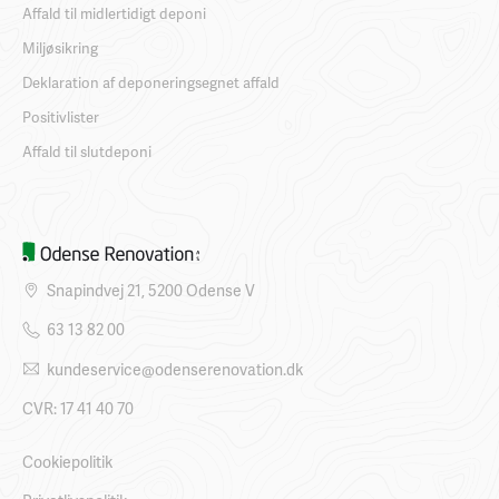
Affald til midlertidigt deponi
Miljøsikring
Deklaration af deponeringsegnet affald
Positivlister
Affald til slutdeponi
Snapindvej 21, 5200 Odense V
63 13 82 00
kundeservice@odenserenovation.dk
CVR: 17 41 40 70
Cookiepolitik