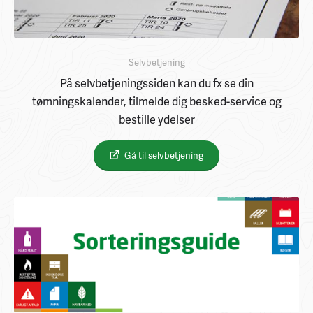
Selvbetjening
På selvbetjeningssiden kan du fx se din
tømningskalender, tilmelde dig besked-service og
bestille ydelser
Gå til selvbetjening