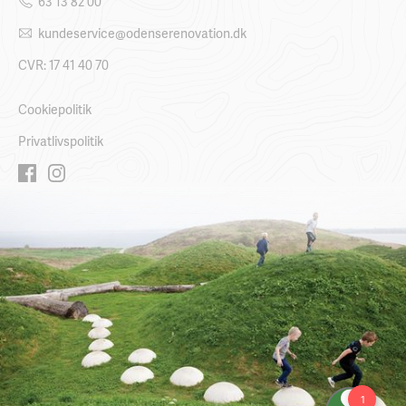
63 13 82 00
kundeservice@odenserenovation.dk
CVR: 17 41 40 70
Cookiepolitik
Privatlivspolitik