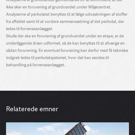
ikke sker en forurening af grundvandet under Miljøcentret.
Analyserne af perkolatet benyttes til at følge udvaskningen af stoffer
fra affaldet samt til at vurdere sammensætning af det perkolat, der
ledes til forrenseanlægget.
Skulle der ske en forurening af grundvandet under en etape, er de
underliggende dræn udformet, så de kan benyttes til at afværge en
sådan forurening. En eventuel forurening kan derfor med få tekniske
indgreb ledes til perkolatsystemet, hvor det kan sendes til
behandling på forrenseanlægget.
Relaterede emner