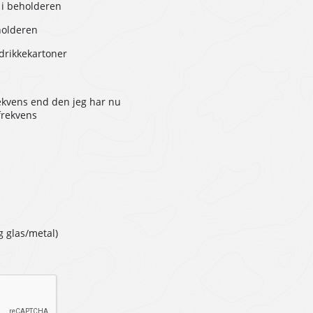
 i beholderen
holderen
 drikkekartoner
ekvens end den jeg har nu
frekvens
g glas/metal)