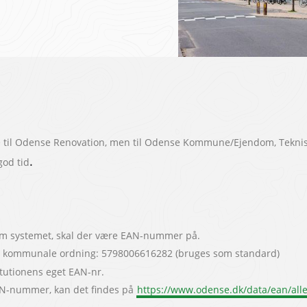
te til Odense Renovation, men til Odense Kommune/Ejendom, Teknisk
.
 god tid
nem systemet, skal der være EAN-nummer på.
en kommunale ordning: 5798006616282 (bruges som standard)
titutionens eget EAN-nr.
AN-nummer, kan det findes på
https://www.odense.dk/data/ean/alle