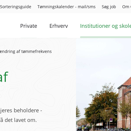
Sorteringsguide
Tømningskalender - mail/sms
Søg job
Om 
Private
Erhverv
Institutioner og skol
t ændring af tømmefrekvens
af
jeres beholdere -
få det lavet om.