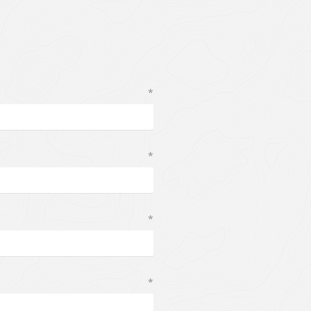
*
*
*
*