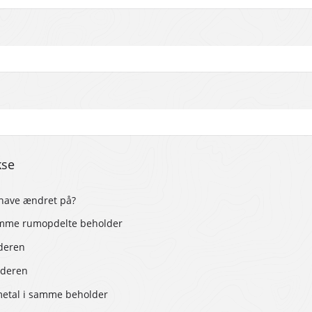
kse
e have ændret på?
samme rumopdelte beholder
lderen
lderen
metal i samme beholder