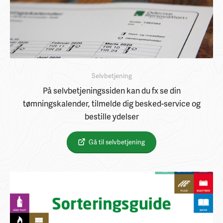
Selvbetjening
På selvbetjeningssiden kan du fx se din
tømningskalender, tilmelde dig besked-service og
bestille ydelser
Gå til selvbetjening