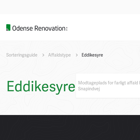
Sorteringsguide
Affaldstype
Eddikesyre
Eddikesyre
Modtageplads for farligt affal
Snapindvej