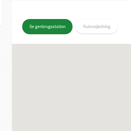
Se genbrugsstation
Rutevejledning