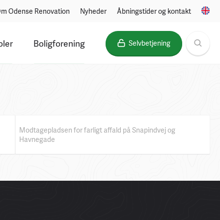
m Odense Renovation
Nyheder
Åbningstider og kontakt
oler
Boligforening
Selvbetjening
Modtagepladsen for farligt affald på Snapindvej og
Havnegade