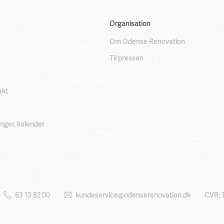
Organisation
Om Odense Renovation
Til pressen
akt
linger, kalender
63 13 82 00
kundeservice@odenserenovation.dk
CVR: 1