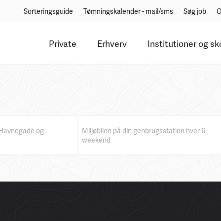
Sorteringsguide
Tømningskalender - mail/sms
Søg job
O
Private
Erhverv
Institutioner og sk
d Havnegade og
Miljøbilen på din genbrugsstation hver 6.
weekend