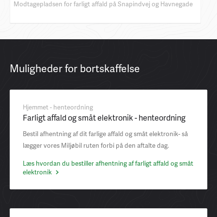
Modtagepladsen for farligt affald på Snapindvej og Havnegade
Muligheder for bortskaffelse
Hjemmet - henteordning
Farligt affald og småt elektronik - henteordning
Bestil afhentning af dit farlige affald og småt elektronik- så
lægger vores Miljøbil ruten forbi på den aftalte dag.
Læs hvordan du bestiller afhentning af farligt affald og småt
elektronik