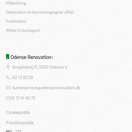
Miljøsikring
Deklaration af deponeringsegnet affald
Positivlister
Affald til slutdeponi
Snapindvej 21, 5200 Odense V
63 13 82 00
kundeservice@odenserenovation.dk
CVR: 17 41 40 70
Cookiepolitik
Privatlivspolitik