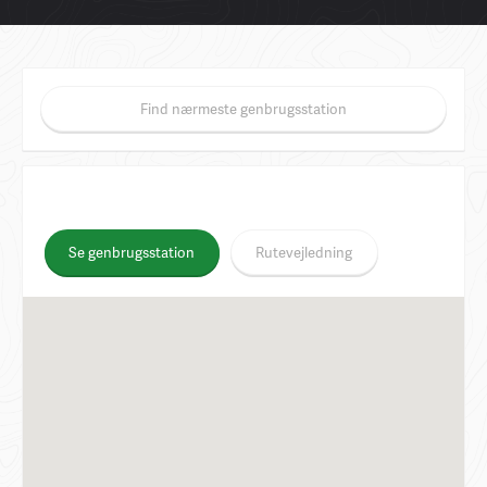
Find nærmeste genbrugsstation
Se genbrugsstation
Rutevejledning