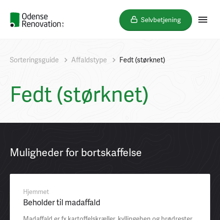
Selvbetjening
Sorteringsguide
Affaldstype
Fedt (størknet)
Fedt (størknet)
Muligheder for bortskaffelse
Hjemmet
Beholder til madaffald
Madaffald er fx kartoffelskræller, kyllingeben og brødrester.