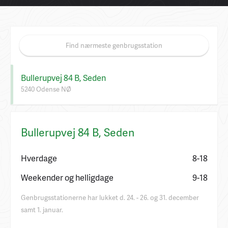
Find nærmeste genbrugsstation
Bullerupvej 84 B, Seden
5240 Odense NØ
Bullerupvej 84 B, Seden
Hverdage
8-18
Weekender og helligdage
9-18
Genbrugsstationerne har lukket d. 24. - 26. og 31. december
samt 1. januar.