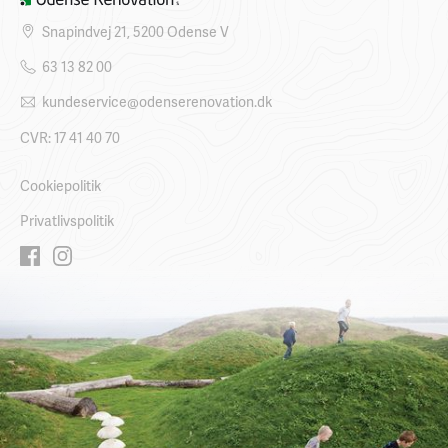
Snapindvej 21, 5200 Odense V
63 13 82 00
kundeservice@odenserenovation.dk
CVR: 17 41 40 70
Cookiepolitik
Privatlivspolitik