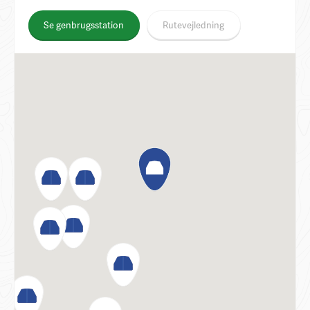
Se genbrugsstation
Rutevejledning