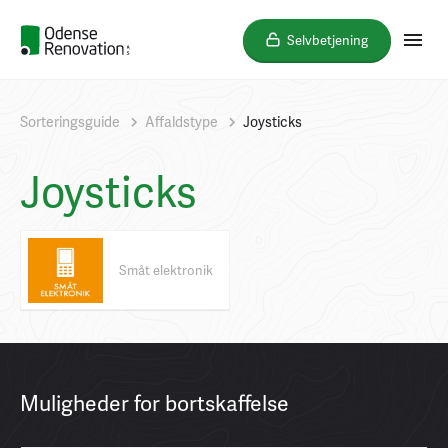
Selvbetjening
Sorteringsguide
Affaldstype
Joysticks
Joysticks
Småt elektronik
Muligheder for bortskaffelse