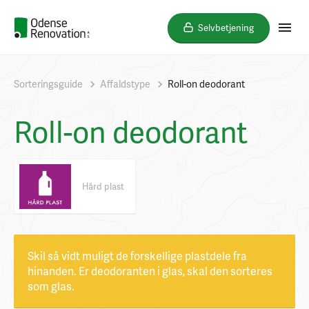
Selvbetjening
Sorteringsguide
Affaldstype
Roll-on deodorant
Roll-on deodorant
Hård plast
Skil så vidt muligt de forskellige plastdele fra
hinanden. Er deodoranten i glas, skal den sorteres
som glas.