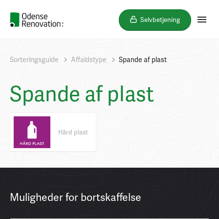
Selvbetjening
Sorteringsguide
Affaldstype
Spande af plast
Spande af plast
Hård plast
Muligheder for bortskaffelse