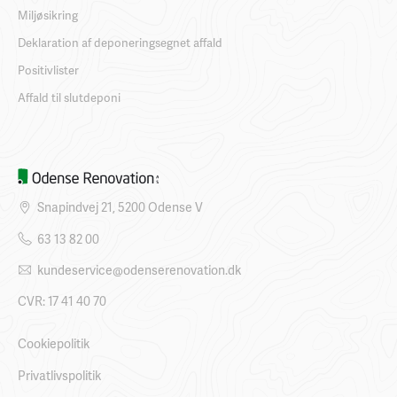
Miljøsikring
Deklaration af deponeringsegnet affald
Positivlister
Affald til slutdeponi
Snapindvej 21, 5200 Odense V
63 13 82 00
kundeservice@odenserenovation.dk
CVR: 17 41 40 70
Cookiepolitik
Privatlivspolitik