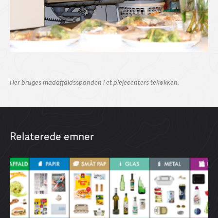
Her bruges madaffaldsspanden i et plejecenters tekøkken.
Relaterede emner