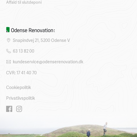
Affald til slutdeponi
Snapindvej 21, 5200 Odense V
63 13 82 00
kundeservice@odenserenovation.dk
CVR: 17 41 40 70
Cookiepolitik
Privatlivspolitik