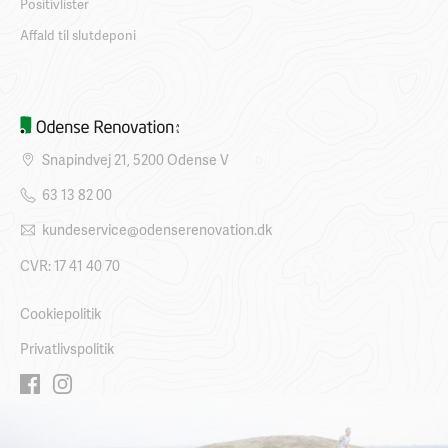
Positivlister
Affald til slutdeponi
Snapindvej 21, 5200 Odense V
63 13 82 00
kundeservice@odenserenovation.dk
CVR: 17 41 40 70
Cookiepolitik
Privatlivspolitik