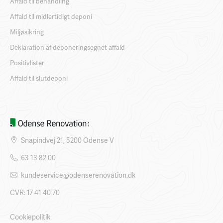
Affald til behandling
Affald til midlertidigt deponi
Miljøsikring
Deklaration af deponeringsegnet affald
Positivlister
Affald til slutdeponi
Snapindvej 21, 5200 Odense V
63 13 82 00
kundeservice@odenserenovation.dk
CVR: 17 41 40 70
Cookiepolitik