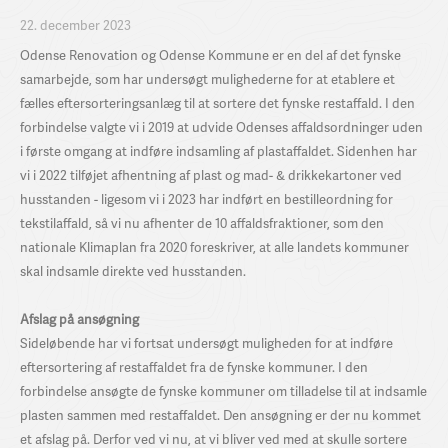
22. december 2023
Odense Renovation og Odense Kommune er en del af det fynske
samarbejde, som har undersøgt mulighederne for at etablere et
fælles eftersorteringsanlæg til at sortere det fynske restaffald. I den
forbindelse valgte vi i 2019 at udvide Odenses affaldsordninger uden
i første omgang at indføre indsamling af plastaffaldet. Sidenhen har
vi i 2022 tilføjet afhentning af plast og mad- & drikkekartoner ved
husstanden - ligesom vi i 2023 har indført en bestilleordning for
tekstilaffald, så vi nu afhenter de 10 affaldsfraktioner, som den
nationale Klimaplan fra 2020 foreskriver, at alle landets kommuner
skal indsamle direkte ved husstanden.
Afslag på ansøgning
Sideløbende har vi fortsat undersøgt muligheden for at indføre
eftersortering af restaffaldet fra de fynske kommuner. I den
forbindelse ansøgte de fynske kommuner om tilladelse til at indsamle
plasten sammen med restaffaldet. Den ansøgning er der nu kommet
et afslag på. Derfor ved vi nu, at vi bliver ved med at skulle sortere