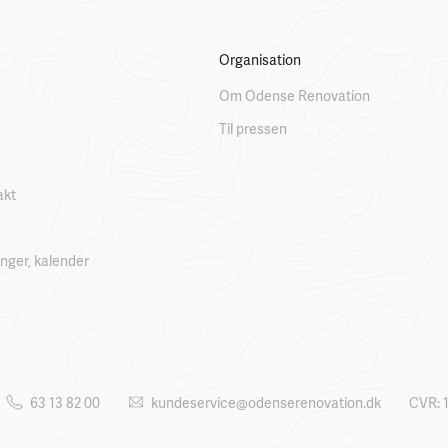
Organisation
Om Odense Renovation
Til pressen
akt
linger, kalender
63 13 82 00
kundeservice@odenserenovation.dk
CVR: 1