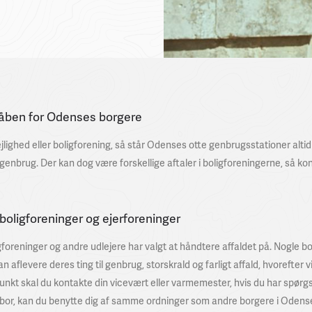
 åben for Odenses borgere
lighed eller boligforening, så står Odenses otte genbrugsstationer altid 
l genbrug. Der kan dog være forskellige aftaler i boligforeningerne, så k
 boligforeninger og ejerforeninger
igforeninger og andre udlejere har valgt at håndtere affaldet på. Nogle b
 aflevere deres ting til genbrug, storskrald og farligt affald, hvorefter 
t skal du kontakte din vicevært eller varmemester, hvis du har spørgsm
u bor, kan du benytte dig af samme ordninger som andre borgere i Odens