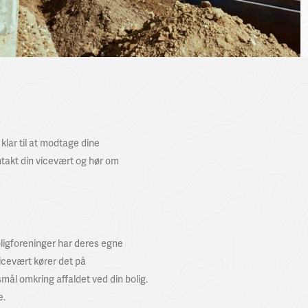
klar til at modtage dine
ontakt din vicevært og hør om
oligforeninger har deres egne
vicevært kører det på
ål omkring affaldet ved din bolig.
e.