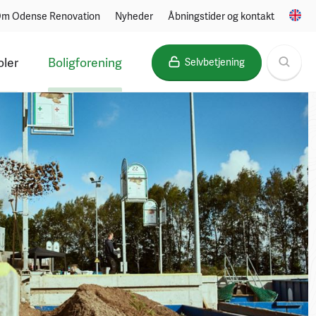
m Odense Renovation
Nyheder
Åbningstider og kontakt
oler
Boligforening
Selvbetjening