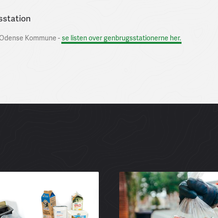
sstation
 i Odense Kommune -
se listen over genbrugsstationerne her.