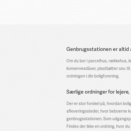
Genbrugsstationen er altid
Om du bor i parcelhus, rækkehus, lej
konservesdåser, plastbøtter osv. ti
ordningen i din boligforening.
Særlige ordninger for lejere,
Der er stor forskel på, hvordan bol
afleveringssteder, hvor beboerne kan
genbrugsstationen. Som udgangspunk
Findes der ikke en ordning, hvor d