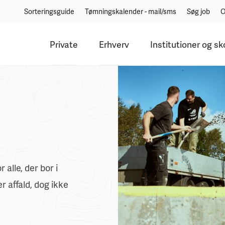
Sorteringsguide
Tømningskalender - mail/sms
Søg job
O
Private
Erhverv
Institutioner og sk
alle, der bor i
 affald, dog ikke