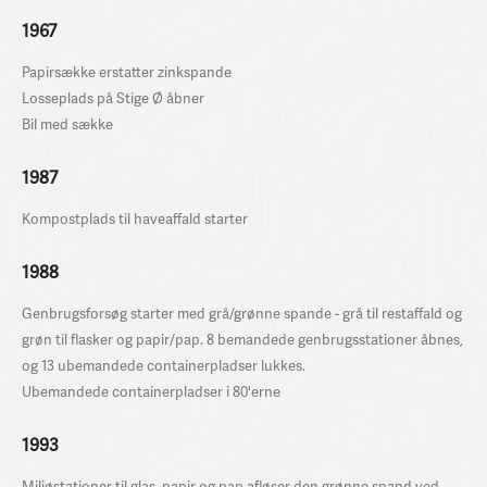
1967
Papirsække erstatter zinkspande
Losseplads på Stige Ø åbner
Bil med sække
1987
Kompostplads til haveaffald starter
1988
Genbrugsforsøg starter med grå/grønne spande - grå til restaffald og
grøn til flasker og papir/pap. 8 bemandede genbrugsstationer åbnes,
og 13 ubemandede containerpladser lukkes.
Ubemandede containerpladser i 80'erne
1993
Miljøstationer til glas, papir og pap afløser den grønne spand ved