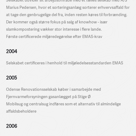
Selskabet udvider sit arbejdsområde med et fælles selskab med A/S
Marius Pedersen, hvor et sorteringsanlæg sorterer erhvervsaffald for
at tage den genbrugelige del fra, inden resten køres til forbrænding.
Der kommer også større fokus på salg af knowhow - især
slamkompostering vækker stor interesse i flere lande.
Første certificerede miljøredegørelse efter EMAS-krav
2004
Selskabet certificeres i henhold til miljøledelsesstandarden EMAS
2005
Odense Renovationsselskab køber i samarbejde med
Fjernvarmeforsyningen gasanlægget på Stige Ø
Mobilsug og centralsug indføres som et alternativ til almindelige
affaldsbeholdere
2006