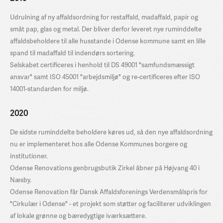
Udrulning af ny affaldsordning for restaffald, madaffald, papir og
småt pap, glas og metal. Der bliver derfor leveret nye ruminddelte
affaldsbeholdere til alle husstande i Odense kommune samt en lille
spand til madaffald til indendørs sortering.
Selskabet certificeres i henhold til DS 49001 "samfundsmæssigt
ansvar" samt ISO 45001 "arbejdsmiljø" og re-certificeres efter ISO
14001-standarden for miljø.
2020
De sidste ruminddelte beholdere køres ud, så den nye affaldsordning
nu er implementeret hos alle Odense Kommunes borgere og
institutioner.
Odense Renovations genbrugsbutik Zirkel åbner på Højvang 40 i
Næsby.
Odense Renovation får Dansk Affaldsforenings Verdensmålspris for
"Cirkulær i Odense" - et projekt som støtter og faciliterer udviklingen
af lokale grønne og bæredygtige iværksættere.