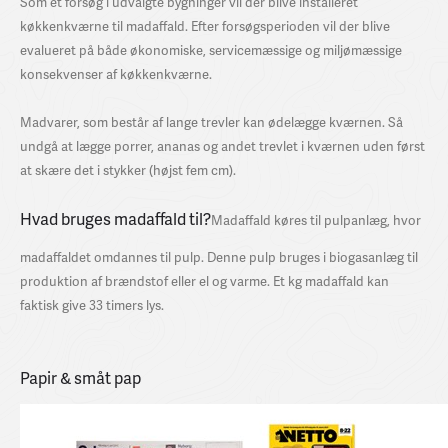
Som et forsøg i udvalgte bygninger vil der blive installeret
køkkenkværne til madaffald. Efter forsøgsperioden vil der blive
evalueret på både økonomiske, servicemæssige og miljømæssige
konsekvenser af køkkenkværne.
Madvarer, som består af lange trevler kan ødelægge kværnen. Så
undgå at lægge porrer, ananas og andet trevlet i kværnen uden først
at skære det i stykker (højst fem cm).
Hvad bruges madaffald til?
Madaffald køres til pulpanlæg, hvor
madaffaldet omdannes til pulp. Denne pulp bruges i biogasanlæg til
produktion af brændstof eller el og varme. Et kg madaffald kan
faktisk give 33 timers lys.
Papir & småt pap