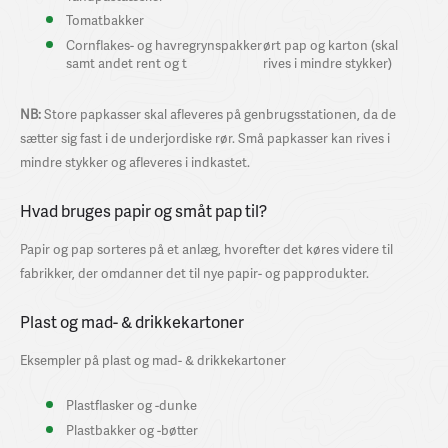
Tomatbakker
Cornflakes- og havregrynspakker
ørt pap og karton (skal
samt andet rent og t
rives i mindre stykker)
NB:
Store papkasser skal afleveres på genbrugsstationen, da de
sætter sig fast i de underjordiske rør. Små papkasser kan rives i
mindre stykker og afleveres i indkastet.
Hvad bruges papir og småt pap til?
Papir og pap sorteres på et anlæg, hvorefter det køres videre til
fabrikker, der omdanner det til nye papir- og papprodukter.
Plast og mad- & drikkekartoner
Eksempler på plast og mad- & drikkekartoner
Plastflasker og -dunke
Plastbakker og -bøtter