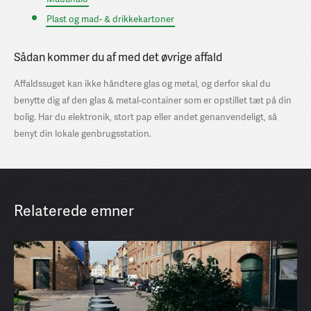
Plast og mad- & drikkekartoner
Sådan kommer du af med det øvrige affald
Affaldssuget kan ikke håndtere glas og metal, og derfor skal du
benytte dig af den glas & metal-container som er opstillet tæt på din
bolig. Har du elektronik, stort pap eller andet genanvendeligt, så
benyt din lokale genbrugsstation.
Relaterede emner