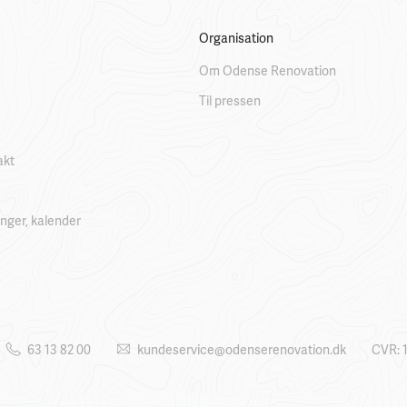
Organisation
Om Odense Renovation
Til pressen
akt
linger, kalender
63 13 82 00
kundeservice@odenserenovation.dk
CVR: 1