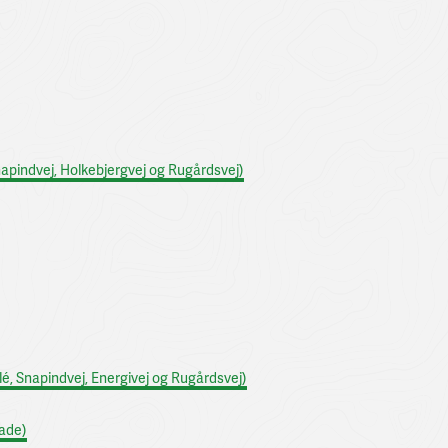
napindvej, Holkebjergvej og Rugårdsvej)
é, Snapindvej, Energivej og Rugårdsvej)
ade)