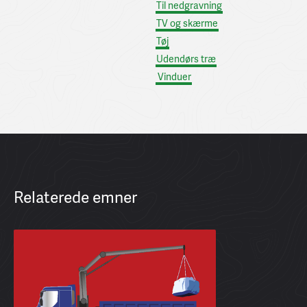
Til nedgravning
TV og skærme
Tøj
Udendørs træ
Vinduer
Relaterede emner