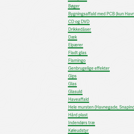
Bøger
Bygningsaffald med PCB (kun Hav
CD og DVD
Drikkedåser
Dæk
Elpærer
Fladt glas
Flamingo
Genbrugelige effekter
Gips
Glas
Glasuld
Haveaffald
Hele mursten (Havnegade, Snapindv
Hård plast
Indendørs træ
Køleudstyr