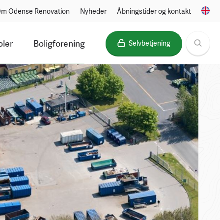
m Odense Renovation
Nyheder
Åbningstider og kontakt
oler
Boligforening
Selvbetjening