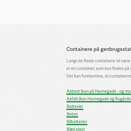
Containere på genbrugssta
Langt de fleste containere vil være 
er en container, som kun findes på 
Det kan forekomme, at containerne 
Asbest (kun på Havnegade - og max 
Asfalt (kun Havnegade og Rugårds
Batterier
Beton
Bilbatterier
Blød plast