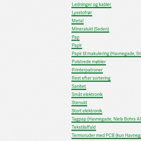
Ledninger og kabler
Lysstofrør
Metal
Mineraluld (Seden)
Pap
Papir
Papir til makulering (Havnegade, S
Polstrede møbler
Printerpatroner
Rest efter sortering
Sanitet
Småt elektronik
Stenuld
Stort elektronik
Tagpap (Havnegade, Niels Bohrs All
Tekstilaffald
Termoruder med PCB (kun Havneg