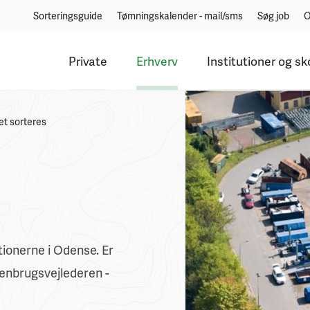
Sorteringsguide
Tømningskalender - mail/sms
Søg job
O
Private
Erhverv
Institutioner og sk
et sorteres
tionerne i Odense. Er
 genbrugsvejlederen -