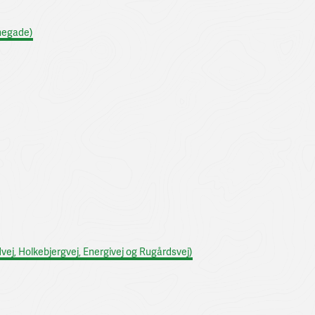
negade)
ej, Holkebjergvej, Energivej og Rugårdsvej)